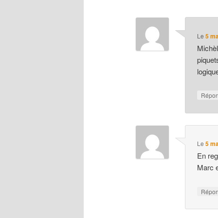
Le
5 ma
Michèl
piquet
logiq
Répo
Le
5 ma
En reg
Marc et
Répo