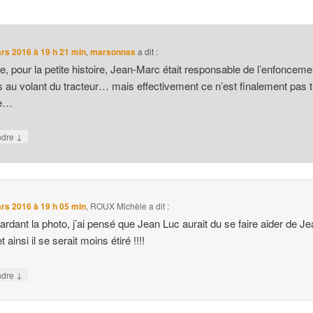
rs 2016 à 19 h 21 min
,
marsonnas
a dit :
e, pour la petite histoire, Jean-Marc était responsable de l’enfoncem
s au volant du tracteur… mais effectivement ce n’est finalement pas 
ue…
↓
ndre
rs 2016 à 19 h 05 min
,
ROUX Michèle
a dit :
ardant la photo, j’ai pensé que Jean Luc aurait du se faire aider de J
 ainsi il se serait moins étiré !!!!
↓
ndre