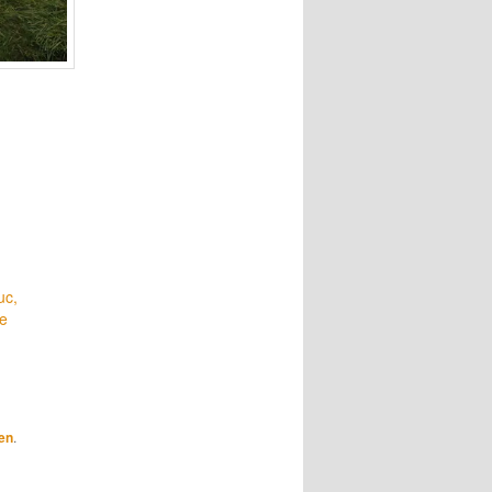
uc,
de
en
.