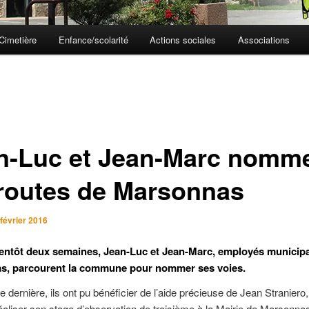
Cimetière
Enfance/scolarité
Actions sociales
Associations
n-Luc et Jean-Marc nomm
 routes de Marsonnas
 février 2016
entôt deux semaines, Jean-Luc et Jean-Marc, employés municip
s, parcourent la commune pour nommer ses voies.
 dernière, ils ont pu bénéficier de l’aide précieuse de Jean Straniero,
éaliser son stage d’observation de troisième à la Mairie de Marsonna