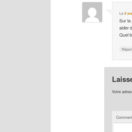
Le
5 ma
Sur la
aider 
Quel b
Répo
Laiss
Votre adres
Comment