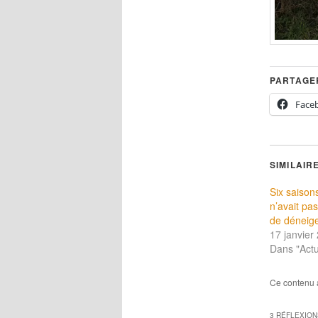
PARTAGER
Face
SIMILAIR
Six saiso
n’avait pas
de déneig
17 janvier
Dans "Actu
Ce contenu 
3 RÉFLEXION