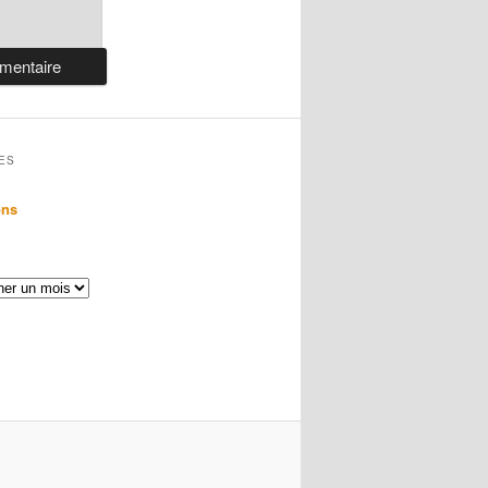
ES
ons