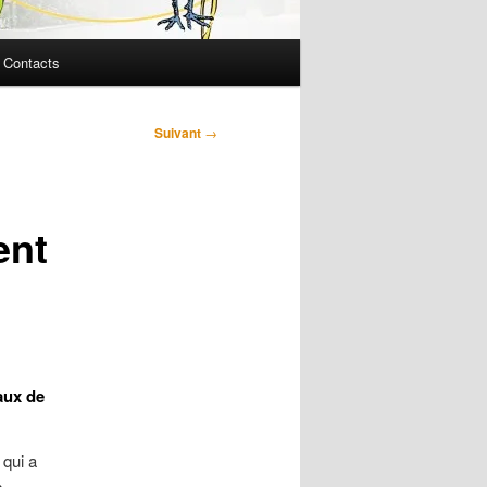
Contacts
Suivant
→
ent
aux de
 qui a
s.