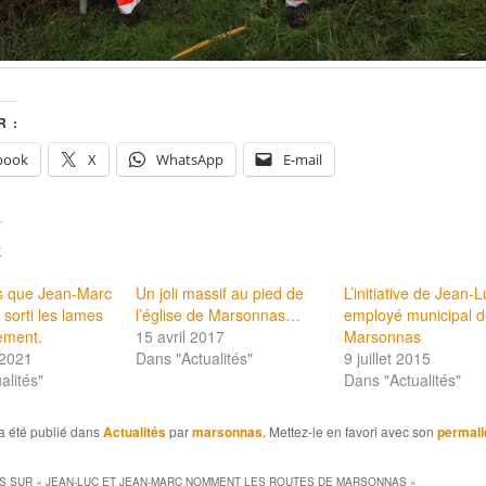
 :
book
X
WhatsApp
E-mail
E
ns que Jean-Marc
Un joli massif au pied de
L’initiative de Jean-L
 sorti les lames
l’église de Marsonnas…
employé municipal 
ement.
15 avril 2017
Marsonnas
 2021
Dans "Actualités"
9 juillet 2015
alités"
Dans "Actualités"
a été publié dans
Actualités
par
marsonnas
. Mettez-le en favori avec son
permali
S SUR «
JEAN-LUC ET JEAN-MARC NOMMENT LES ROUTES DE MARSONNAS
»