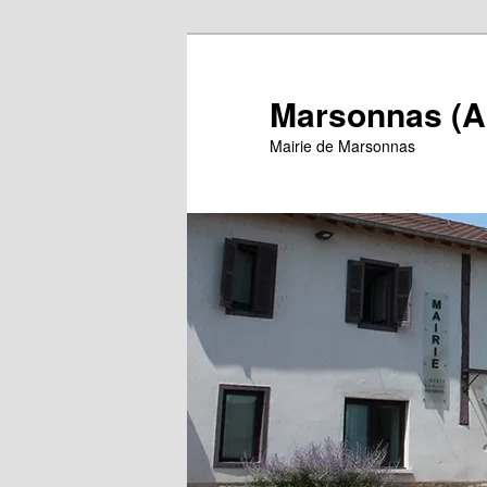
Aller
au
contenu
Marsonnas (A
principal
Mairie de Marsonnas