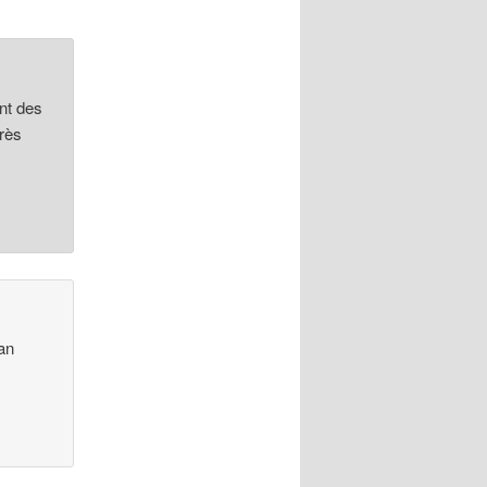
ent des
très
ean