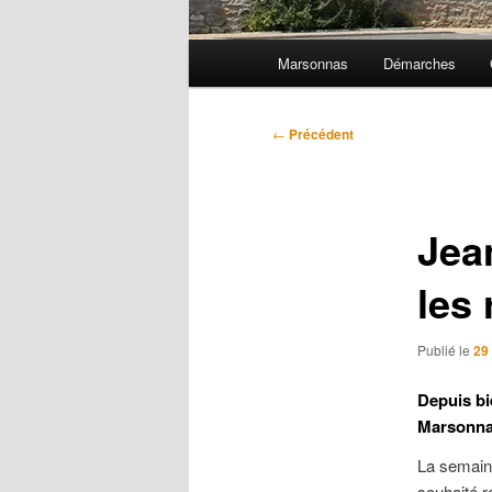
Menu
Marsonnas
Démarches
principal
Navigation
←
Précédent
des
articles
Jea
les
Publié le
29
Depuis bi
Marsonna
La semaine
souhaité r