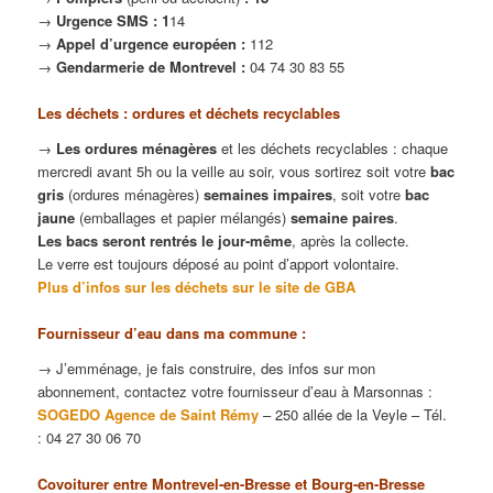
→
Urgence SMS
:
1
14
→
Appel d’urgence européen :
112
→
Gendarmerie de Montrevel :
04 74 30 83 55
Les déchets : ordures et déchets recyclables
→
Les ordures ménagères
et les déchets recyclables : chaque
mercredi avant 5h ou la veille au soir, vous sortirez soit votre
bac
gris
(ordures ménagères)
semaines impaires
, soit votre
bac
jaune
(emballages et papier mélangés)
semaine paires
.
Les bacs seront rentrés le jour-même
, après la collecte.
Le verre est toujours déposé au point d’apport volontaire.
Plus d’infos sur les déchets sur le site de GBA
Fournisseur d’eau dans ma commune :
→ J’emménage, je fais construire, des infos sur mon
abonnement, contactez votre fournisseur d’eau à Marsonnas :
SOGEDO Agence de Saint Rémy
– 250 allée de la Veyle – Tél.
: 04 27 30 06 70
Covoiturer entre Montrevel-en-Bresse et Bourg-en-Bresse