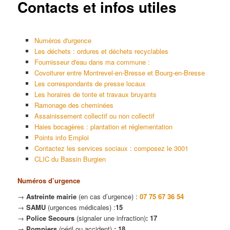
Contacts et infos utiles
Numéros d'urgence
Les déchets : ordures et déchets recyclables
Fournisseur d'eau dans ma commune :
Covoiturer entre Montrevel-en-Bresse et Bourg-en-Bresse
Les correspondants de presse locaux
Les horaires de tonte et travaux bruyants
Ramonage des cheminées
Assainissement collectif ou non collectif
Haies bocagères : plantation et réglementation
Points info Emploi
Contactez les services sociaux : composez le 3001
CLIC du Bassin Burgien
Numéros d’urgence
→
Astreinte mairie
(en cas d’urgence) :
07 75 67 36 54
→
SAMU
(urgences médicales) :
15
→
Police Secours
(signaler une infraction)
:
17
→
Pompiers
(péril ou accident)
:
18