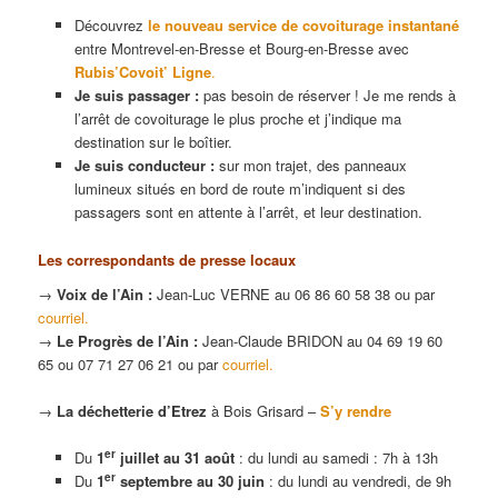
Découvrez
le nouveau service de covoiturage instantané
entre Montrevel-en-Bresse et Bourg-en-Bresse avec
Rubis’Covoit’ Ligne
.
Je suis passager :
pas besoin de réserver ! Je me rends à
l’arrêt de covoiturage le plus proche et j’indique ma
destination sur le boîtier.
Je suis conducteur :
sur mon trajet, des panneaux
lumineux situés en bord de route m’indiquent si des
passagers sont en attente à l’arrêt, et leur destination.
Les correspondants de presse locaux
→
Voix de l’Ain :
Jean-Luc VERNE au 06 86 60 58 38 ou par
courriel.
→
Le Progrès de l’Ain :
Jean-Claude BRIDON au 04 69 19 60
65 ou 07 71 27 06 21 ou par
courriel.
→
La déchetterie d’Etrez
à Bois Grisard –
S’y rendre
er
Du
1
juillet au 31 août
: du lundi au samedi : 7h à 13h
er
Du
1
septembre au 30 juin
: du lundi au vendredi, de 9h