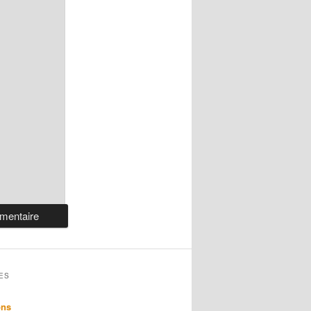
ES
ons