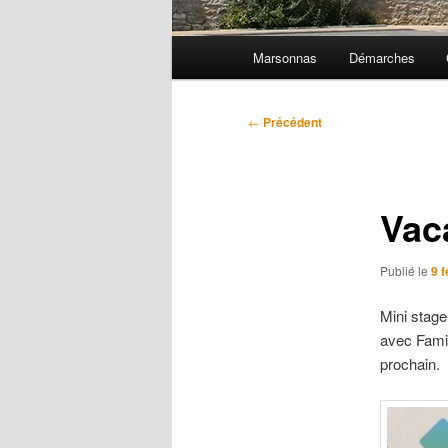
Menu
Marsonnas
Démarches
principal
Navigation
←
Précédent
des
articles
Vac
Publié le
9 f
Mini stage
avec Famil
prochain.