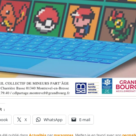
 :
book
X
WhatsApp
E-mail
a été publié dans
Actualités
par
marsonnas
. Mettez-le en favori avec son
permali