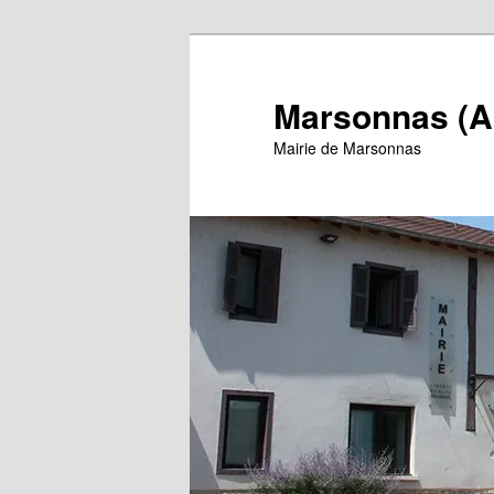
Aller
au
contenu
Marsonnas (A
principal
Mairie de Marsonnas