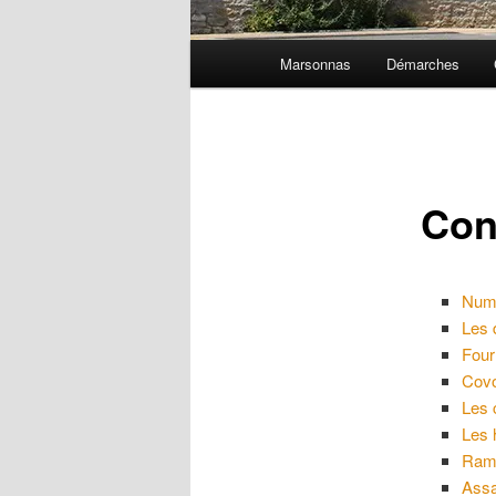
Menu
Marsonnas
Démarches
principal
Cont
Numé
Les 
Four
Covo
Les 
Les 
Ram
Assa