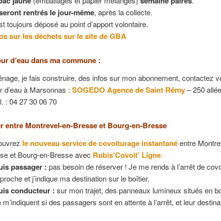
bac jaune
(emballages et papier mélangés)
semaine paires
.
seront rentrés le jour-même
, après la collecte.
st toujours déposé au point d’apport volontaire.
fos sur les déchets sur le site de GBA
eur d’eau dans ma commune :
ge, je fais construire, des infos sur mon abonnement, contactez v
ur d’eau à Marsonnas :
SOGEDO Agence de Saint Rémy
– 250 allée
l. : 04 27 30 06 70
r entre Montrevel-en-Bresse et Bourg-en-Bresse
ouvrez
le nouveau service de covoiturage instantané
entre Montre
se et Bourg-en-Bresse avec
Rubis’Covoit’ Ligne
.
uis passager :
pas besoin de réserver ! Je me rends à l’arrêt de covo
proche et j’indique ma destination sur le boîtier.
uis conducteur :
sur mon trajet, des panneaux lumineux situés en b
e m’indiquent si des passagers sont en attente à l’arrêt, et leur destin