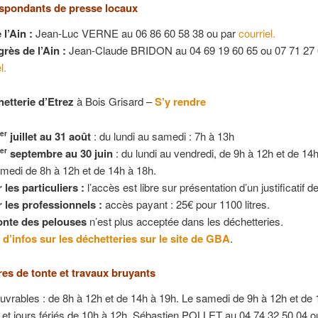
spondants de presse locaux
 l’Ain :
Jean-Luc VERNE au 06 86 60 58 38 ou par
courriel.
rès de l’Ain :
Jean-Claude BRIDON au 04 69 19 60 65 ou 07 71 27 
l.
etterie d’Etrez
à Bois Grisard –
S’y rendre
1
juillet au 31 août
: du lundi au samedi : 7h à 13h
er
1
septembre au 30 juin
: du lundi au vendredi, de 9h à 12h et de 14h
er
amedi de 8h à 12h et de 14h à 18h.
 les particuliers :
l’accès est libre sur présentation d’un justificatif d
 les professionnels :
accès payant : 25€ pour 1100 litres.
onte des pelouses
n’est plus acceptée dans les déchetteries.
 d’infos sur les déchetteries sur le site de GBA
.
res de tonte et travaux bruyants
vrables : de 8h à 12h et de 14h à 19h. Le samedi de 9h à 12h et de 
t jours fériés de 10h à 12h.
Sébastien POLLET au 04 74 32 50 04 o