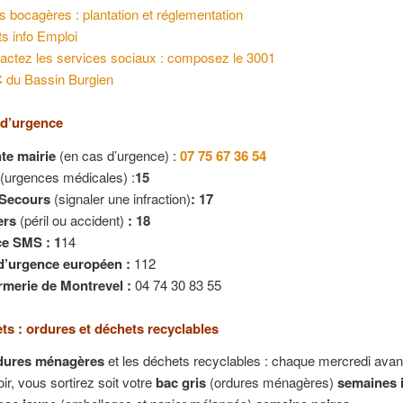
s bocagères : plantation et réglementation
ts info Emploi
actez les services sociaux : composez le 3001
 du Bassin Burgien
d’urgence
nte mairie
(en cas d’urgence) :
07 75 67 36 54
(urgences médicales) :
15
 Secours
(signaler une infraction)
:
17
ers
(péril ou accident)
:
18
ce SMS
:
1
14
d’urgence européen :
112
merie de Montrevel :
04 74 30 83 55
ts : ordures et déchets recyclables
dures ménagères
et les déchets recyclables : chaque mercredi avant
oir, vous sortirez soit votre
bac gris
(ordures ménagères)
semaines 