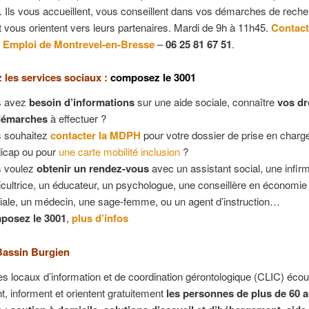
 Ils vous accueillent, vous conseillent dans vos démarches de rech
t vous orientent vers leurs partenaires. Mardi de 9h à 11h45.
Contact
o Emploi de Montrevel-en-Bresse
–
06 25 81 67 51
.
 les services sociaux :
composez le 3001
s avez
besoin d’informations
sur une aide sociale, connaître
vos dr
démarches
à effectuer ?
 souhaitez
contacter la MDPH
pour votre dossier de prise en charg
icap ou pour
une carte mobilité inclusion
?
 voulez
obtenir un rendez-vous
avec un assistant social, une infirm
icultrice, un éducateur, un psychologue, une conseillère en économie 
liale, un médecin, une sage-femme, ou un agent d’instruction…
posez le 3001
,
plus d’infos
Bassin Burgien
s locaux d’information et de coordination gérontologique (CLIC) écou
t, informent et orientent gratuitement
les personnes de plus de 60 a