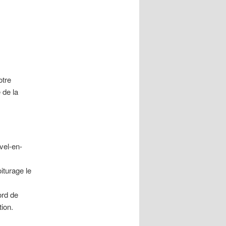
otre
 de la
vel-en-
iturage le
ord de
ation.