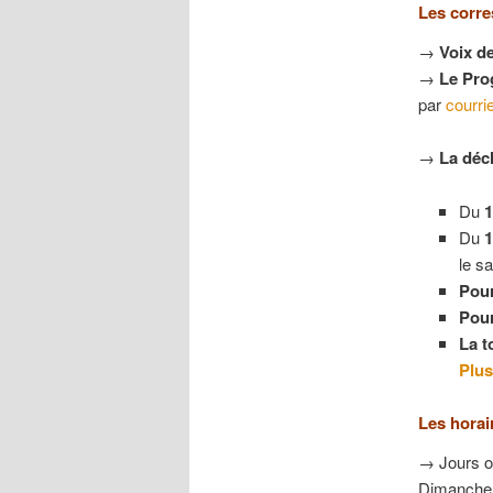
Les corre
→
Voix de
→
Le Prog
par
courrie
→
La déch
Du
Du
le s
Pour
Pour
La t
Plus
Les horai
→ Jours ou
Dimanche e