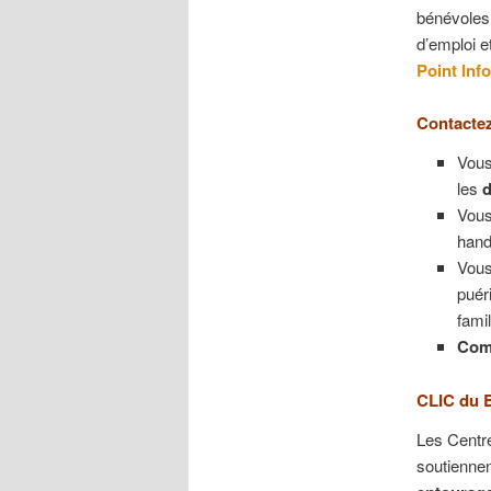
bénévoles.
d’emploi e
P
oint Inf
Contactez
Vou
les
Vous
hand
Vous
puér
fami
Com
CLIC du 
Les Centre
soutiennen