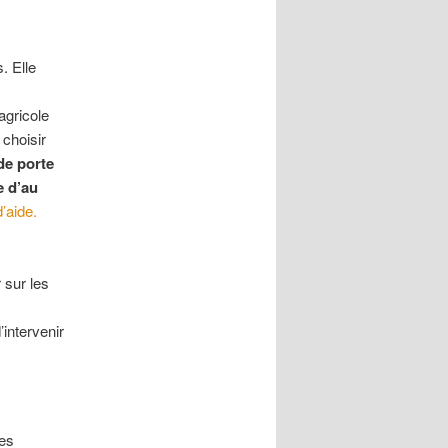
. Elle
agricole
choisir
de porte
e d’au
’aide.
 sur les
’intervenir
des