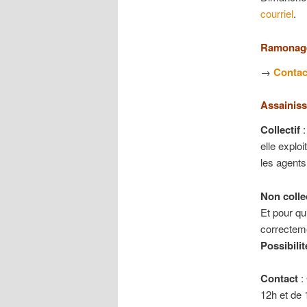
courriel
.
Ramonage
→
Contact
Assainiss
Collectif
elle exploi
les agen
Non collec
Et pour qu’
correctem
Possibilit
Contact
:
12h et de 