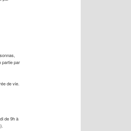
rsonnas,
n partie par
ée de vie.
di de 9h à
).