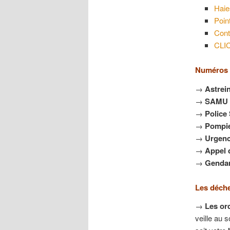
Haie
Poin
Cont
CLIC
Numéros 
→
Astrei
→
SAMU
→
Police
→
Pompi
→
Urgen
→
Appel 
→
Gendar
Les déche
→
Les or
veille au s