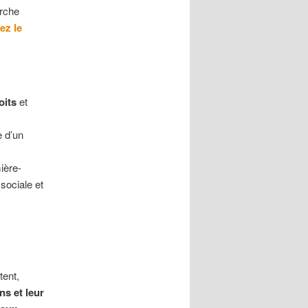
erche
ez le
oits
et
e d’un
ière-
sociale et
tent,
ns et leur