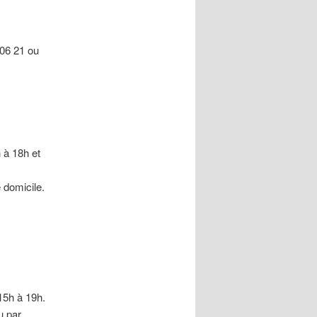
06 21 ou
 à 18h et
e domicile.
15h à 19h.
u par