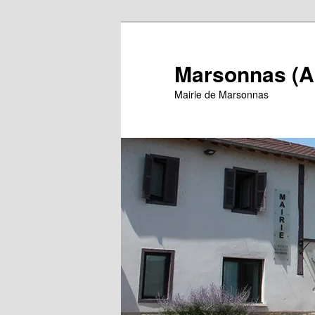
Aller
au
contenu
Marsonnas (A
principal
Mairie de Marsonnas