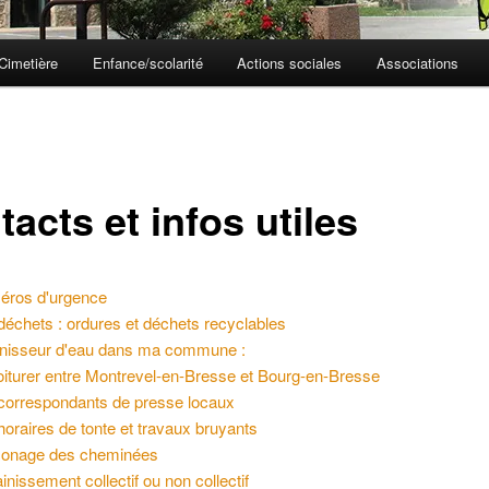
Cimetière
Enfance/scolarité
Actions sociales
Associations
acts et infos utiles
ros d'urgence
déchets : ordures et déchets recyclables
nisseur d'eau dans ma commune :
iturer entre Montrevel-en-Bresse et Bourg-en-Bresse
correspondants de presse locaux
horaires de tonte et travaux bruyants
onage des cheminées
inissement collectif ou non collectif