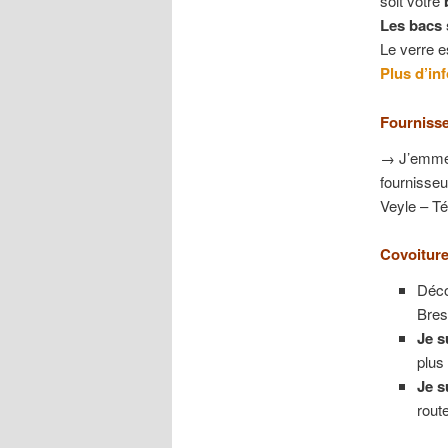
soit votre
Les bacs 
Le verre e
Plus d’in
Fourniss
→ J’emména
fournisse
Veyle – Té
Covoiture
Déc
Bres
Je s
plus 
Je s
rout