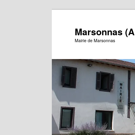
Aller
au
contenu
Marsonnas (A
principal
Mairie de Marsonnas