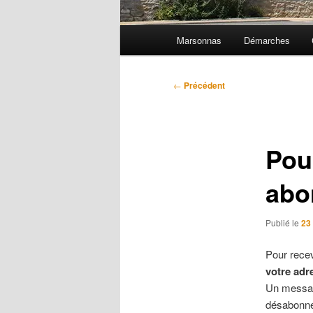
Menu
Marsonnas
Démarches
principal
Navigation
←
Précédent
des
articles
Pou
abo
Publié le
23
Pour recev
votre adr
Un messag
désabonne