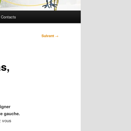
Contacts
Suivant
→
s,
igner
de gauche.
z vous