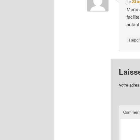
Le
23 a
Merci 
facili
autant
Répo
Laiss
Votre adres
Comment