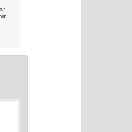
our
ner