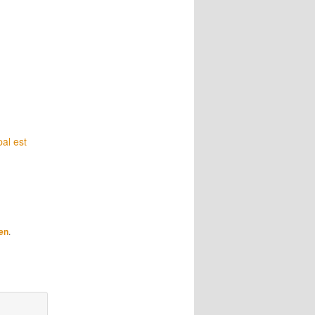
pal est
en
.