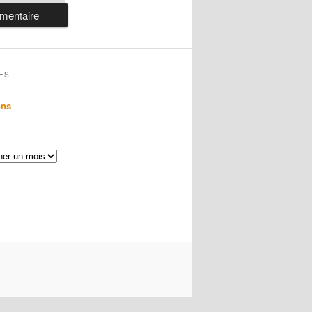
ES
ons