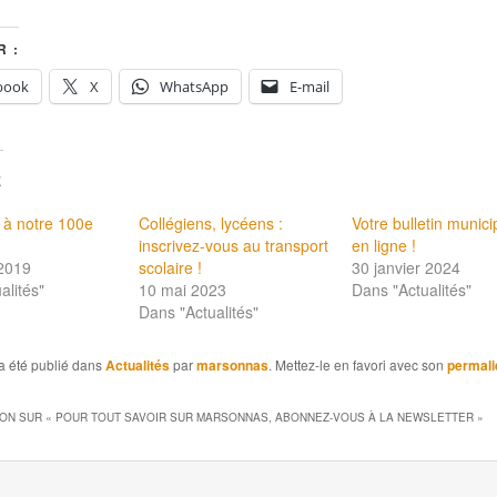
 :
book
X
WhatsApp
E-mail
E
 à notre 100e
Collégiens, lycéens :
Votre bulletin munici
inscrivez-vous au transport
en ligne !
 2019
scolaire !
30 janvier 2024
alités"
10 mai 2023
Dans "Actualités"
Dans "Actualités"
a été publié dans
Actualités
par
marsonnas
. Mettez-le en favori avec son
permali
ION SUR «
POUR TOUT SAVOIR SUR MARSONNAS, ABONNEZ-VOUS À LA NEWSLETTER
»