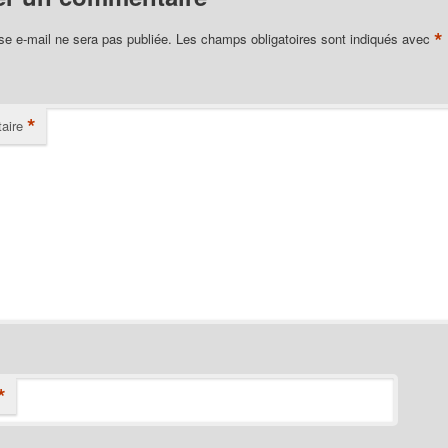
*
se e-mail ne sera pas publiée.
Les champs obligatoires sont indiqués avec
*
aire
*