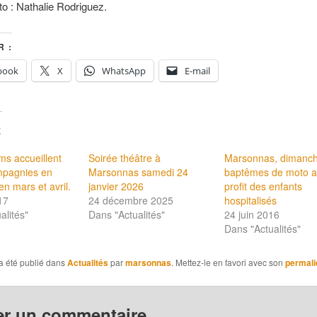
to : Nathalie Rodriguez.
 :
book
X
WhatsApp
E-mail
E
s accueillent
Soirée théâtre à
Marsonnas, dimanch
mpagnies en
Marsonnas samedi 24
baptêmes de moto 
en mars et avril.
janvier 2026
profit des enfants
17
24 décembre 2025
hospitalisés
alités"
Dans "Actualités"
24 juin 2016
Dans "Actualités"
a été publié dans
Actualités
par
marsonnas
. Mettez-le en favori avec son
permali
er un commentaire