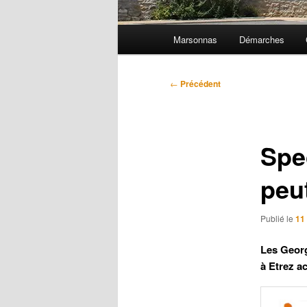
Menu
Marsonnas
Démarches
principal
Navigation
←
Précédent
des
articles
Spe
peu
Publié le
11
Les Georg
à Etrez a