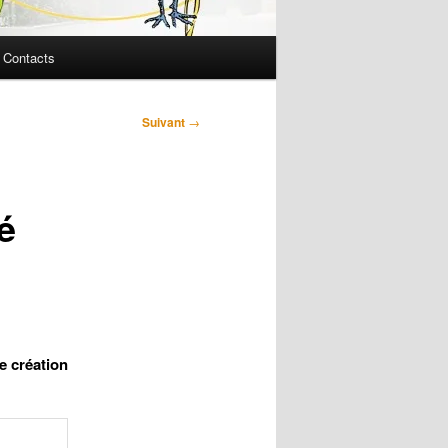
Contacts
Suivant
→
é
e création