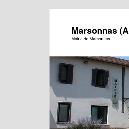
Aller
au
contenu
Marsonnas (A
principal
Mairie de Marsonnas