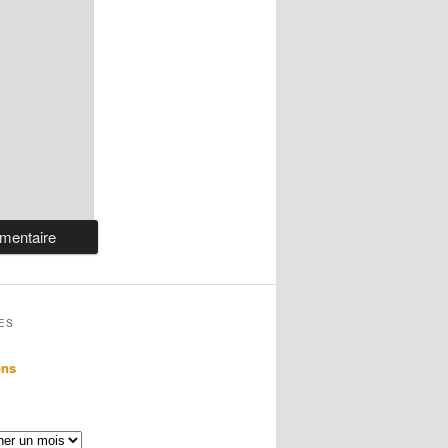
ES
ons