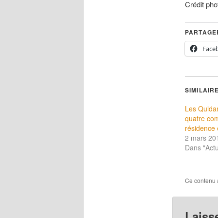
Crédit pho
PARTAGER
Face
SIMILAIR
Les Quidam
quatre co
résidence 
2 mars 20
Dans "Actu
Ce contenu 
Laiss