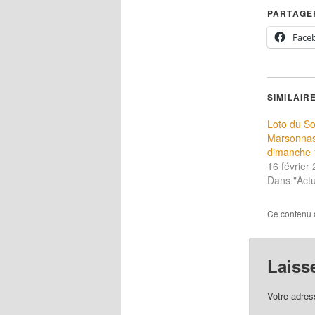
PARTAGER
Face
SIMILAIR
Loto du So
Marsonnas
dimanche 
16 février
Dans "Actu
Ce contenu 
Laiss
Votre adres