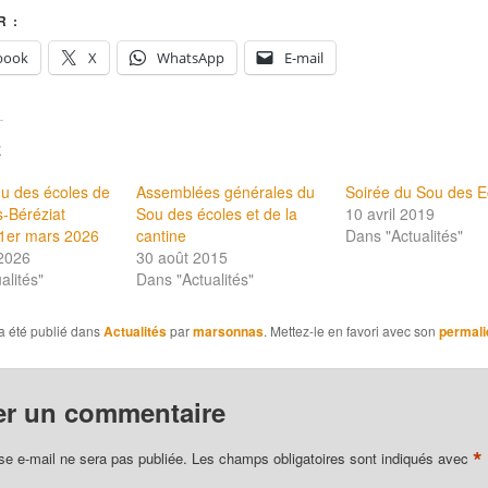
 :
book
X
WhatsApp
E-mail
E
u des écoles de
Assemblées générales du
Soirée du Sou des E
-Béréziat
Sou des écoles et de la
10 avril 2019
1er mars 2026
cantine
Dans "Actualités"
 2026
30 août 2015
alités"
Dans "Actualités"
a été publié dans
Actualités
par
marsonnas
. Mettez-le en favori avec son
permali
er un commentaire
*
se e-mail ne sera pas publiée.
Les champs obligatoires sont indiqués avec