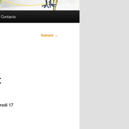
Contacts
Suivant
→
t
redi 17