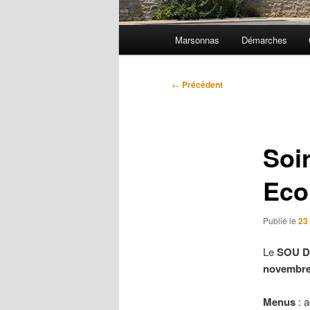
Menu
Marsonnas
Démarches
principal
Navigation
←
Précédent
des
articles
Soi
Eco
Publié le
23
Le
SOU D
novembre
Menus
: 