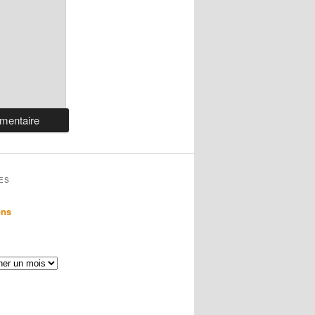
ES
ons