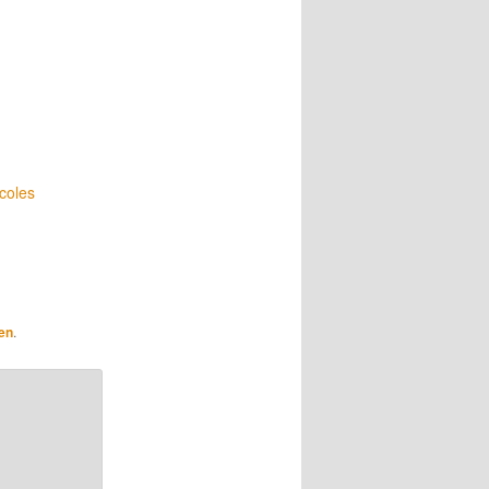
coles
en
.