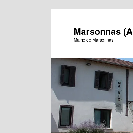
Aller
au
contenu
Marsonnas (A
principal
Mairie de Marsonnas