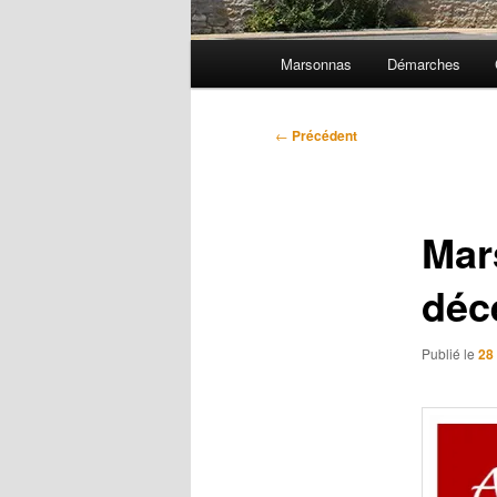
Menu
Marsonnas
Démarches
principal
Navigation
←
Précédent
des
articles
Mar
déc
Publié le
28