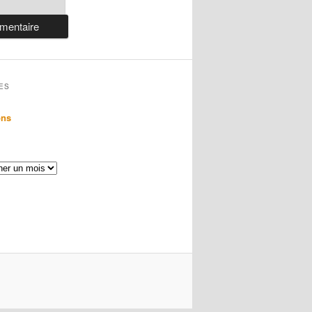
ES
ons