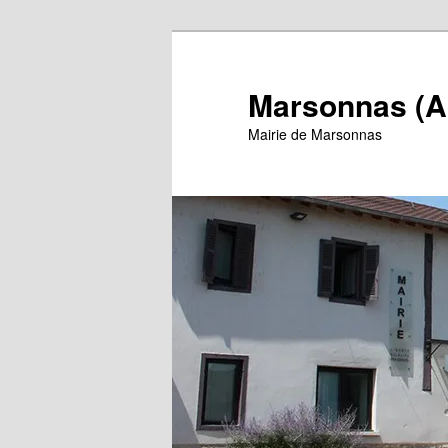
Aller
au
contenu
Marsonnas (A
principal
Mairie de Marsonnas