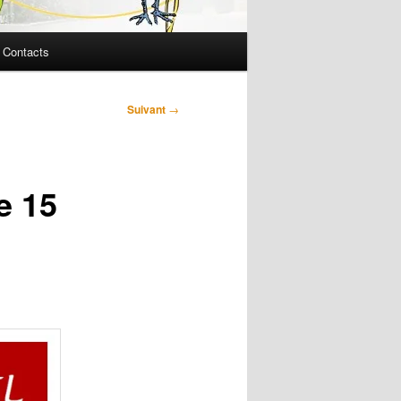
Contacts
Suivant
→
e 15