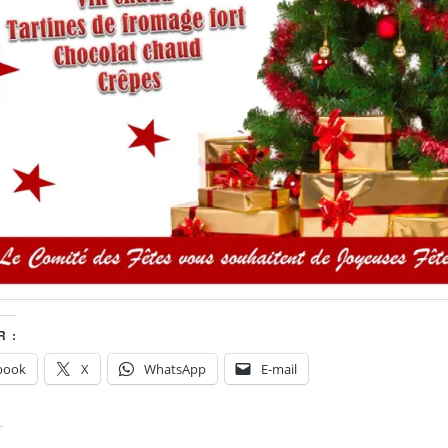
 :
book
X
WhatsApp
E-mail