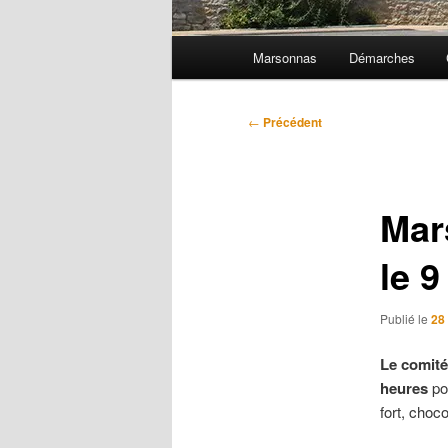
Menu
Marsonnas
Démarches
principal
Navigation
←
Précédent
des
articles
Mar
le 
Publié le
28
Le comité
heures
po
fort, choc