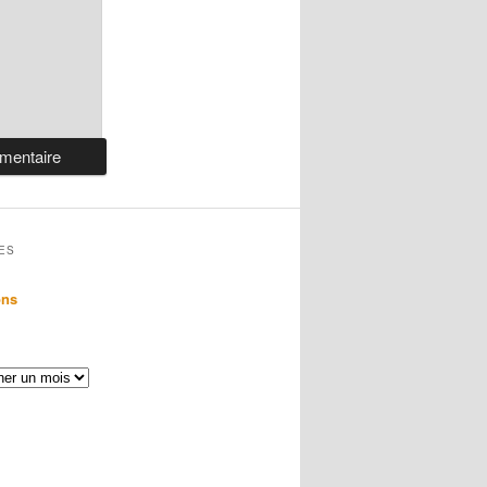
ES
ons