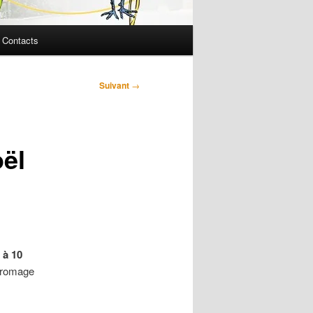
Contacts
Suivant
→
ël
 à 10
 fromage