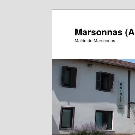
Aller
au
contenu
Marsonnas (A
principal
Mairie de Marsonnas