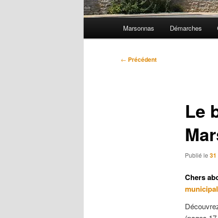
Menu
Marsonnas
Démarches
principal
Navigation
←
Précédent
des
articles
Le 
Mar
Publié le
31
Chers abo
municipa
Découvrez 
(pages 17 