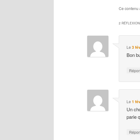
Ce contenu 
2 RÉFLEXION
Le
3 fé
Bon bu
Répo
Le
1 fé
Un cho
parie 
Répo