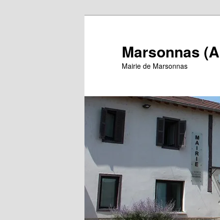
Aller
au
contenu
Marsonnas (A
principal
Mairie de Marsonnas