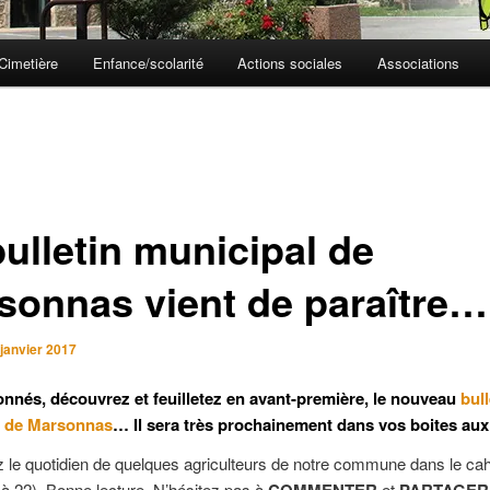
Cimetière
Enfance/scolarité
Actions sociales
Associations
bulletin municipal de
sonnas vient de paraître…
 janvier 2017
nnés, découvrez et feuilletez en avant-première, le nouveau
bull
l de Marsonnas
… Il sera très prochainement dans vos boites aux 
le quotidien de quelques agriculteurs de notre commune dans le cahi
à 22). Bonne lecture. N’hésitez pas à
et