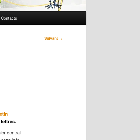
Contacts
Suivant
→
etin
lettres.
er central
cette info.