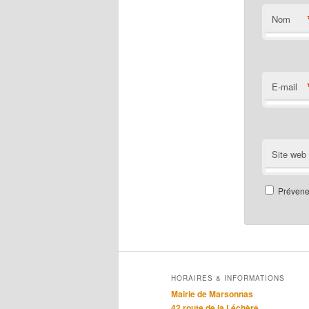
Nom
E-mail
Site web
Prévenez
HORAIRES & INFORMATIONS
Mairie de Marsonnas
42 route de la Léchère