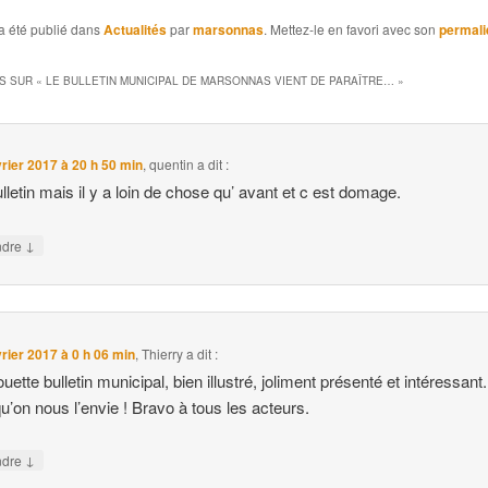
a été publié dans
Actualités
par
marsonnas
. Mettez-le en favori avec son
permali
S SUR «
LE BULLETIN MUNICIPAL DE MARSONNAS VIENT DE PARAÎTRE…
»
vrier 2017 à 20 h 50 min
,
quentin
a dit :
lletin mais il y a loin de chose qu’ avant et c est domage.
↓
ndre
vrier 2017 à 0 h 06 min
,
Thierry
a dit :
uette bulletin municipal, bien illustré, joliment présenté et intéressant
qu’on nous l’envie ! Bravo à tous les acteurs.
↓
ndre