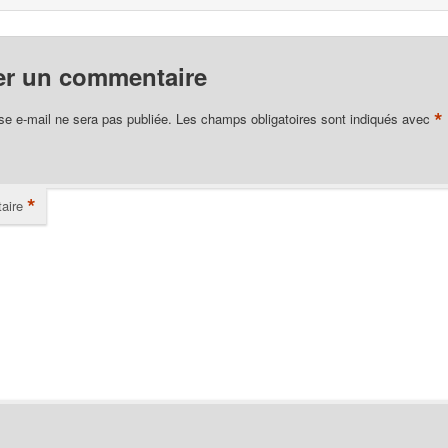
er un commentaire
*
se e-mail ne sera pas publiée.
Les champs obligatoires sont indiqués avec
*
aire