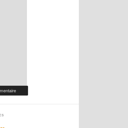
ES
ons