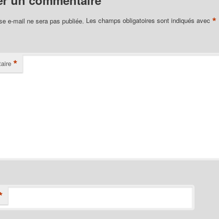
*
se e-mail ne sera pas publiée.
Les champs obligatoires sont indiqués avec
*
aire
*