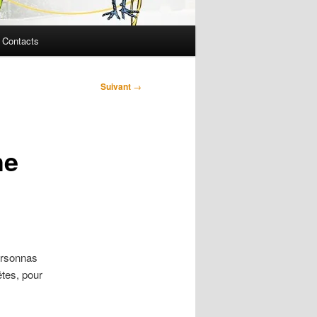
Contacts
Suivant
→
he
arsonnas
fêtes, pour