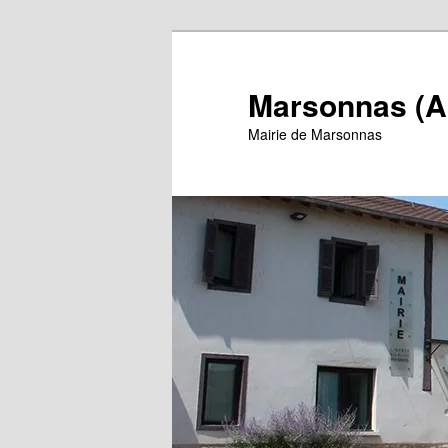
Aller
au
contenu
Marsonnas (A
principal
Mairie de Marsonnas