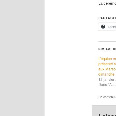
La cérémon
PARTAGER
Face
SIMILAIR
L’équipe m
présenté 
aux Marso
dimanche 1
12 janvier
Dans "Actu
Ce contenu 
Laiss