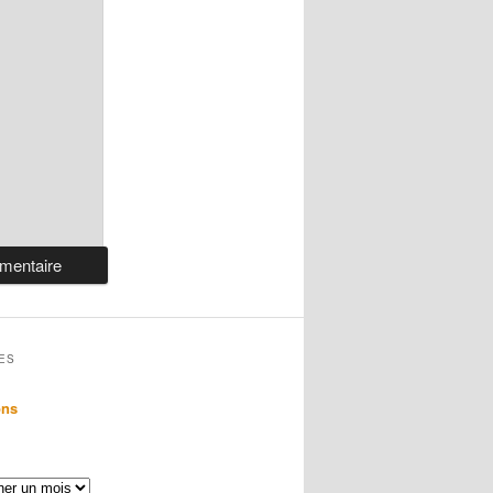
ES
ons