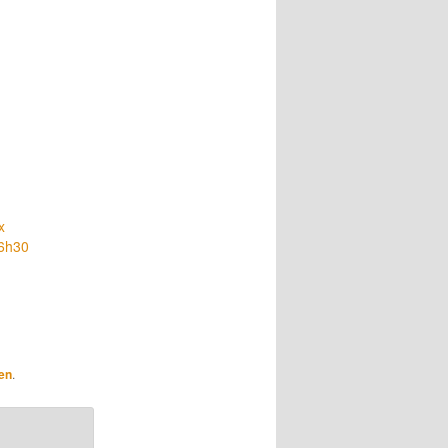
x
16h30
en
.