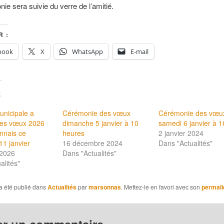
ie sera suivie du verre de l’amitié.
 :
book
X
WhatsApp
E-mail
E
unicipale a
Cérémonie des vœux
Cérémonie des vœu
ses vœux 2026
dimanche 5 janvier à 10
samedi 6 janvier à 
nnais ce
heures
2 janvier 2024
1 janvier
16 décembre 2024
Dans "Actualités"
 2026
Dans "Actualités"
alités"
a été publié dans
Actualités
par
marsonnas
. Mettez-le en favori avec son
permali
er un commentaire