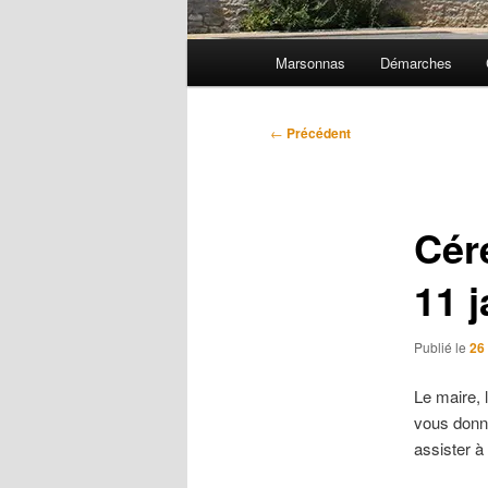
Menu
Marsonnas
Démarches
principal
Navigation
←
Précédent
des
articles
Cér
11 
Publié le
26
Le maire,
vous donn
assister 