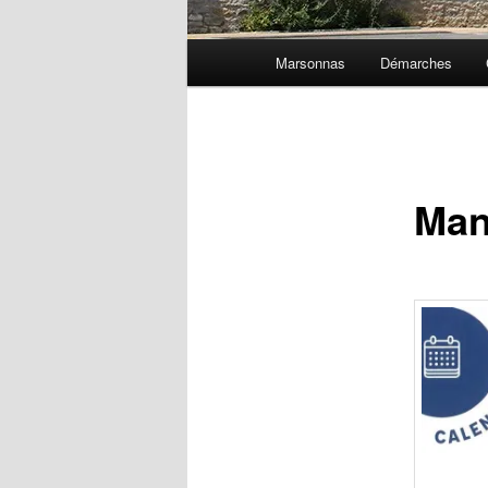
Menu
Marsonnas
Démarches
principal
Man