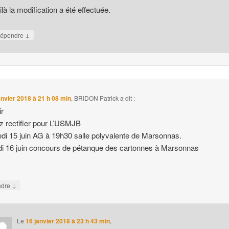
ilà la modification a été effectuée.
↓
épondre
anvier 2018 à 21 h 08 min
,
BRIDON Patrick
a dit :
ir
ez rectifier pour L’USMJB
di 15 juin AG à 19h30 salle polyvalente de Marsonnas.
 16 juin concours de pétanque des cartonnes à Marsonnas
↓
ndre
Le
16 janvier 2018 à 23 h 43 min
,