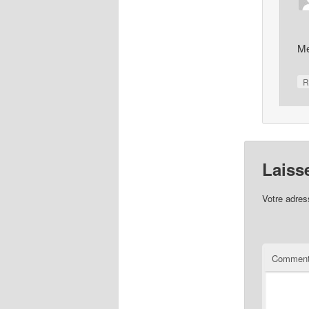
Me
R
Laiss
Votre adres
Comment