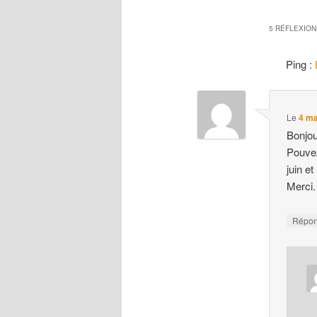
5 RÉFLEXION
Ping :
Le
4 ma
Bonjou
Pouvez
juin et
Merci.
Répo