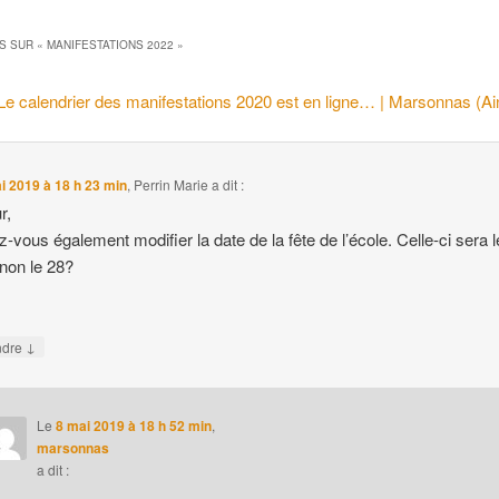
S SUR «
MANIFESTATIONS 2022
»
Le calendrier des manifestations 2020 est en ligne… | Marsonnas (Ai
i 2019 à 18 h 23 min
,
Perrin Marie
a dit :
r,
-vous également modifier la date de la fête de l’école. Celle-ci sera l
 non le 28?
↓
ndre
Le
8 mai 2019 à 18 h 52 min
,
marsonnas
a dit :