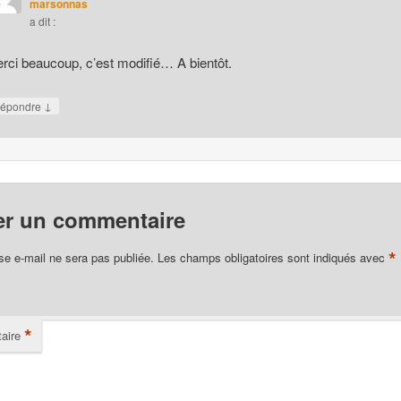
marsonnas
a dit :
rci beaucoup, c’est modifié… A bientôt.
↓
épondre
er un commentaire
*
se e-mail ne sera pas publiée.
Les champs obligatoires sont indiqués avec
*
aire