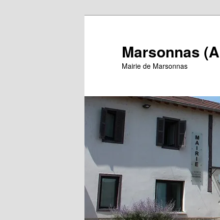
Aller
au
contenu
Marsonnas (A
principal
Mairie de Marsonnas