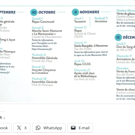
 :
book
X
WhatsApp
E-mail