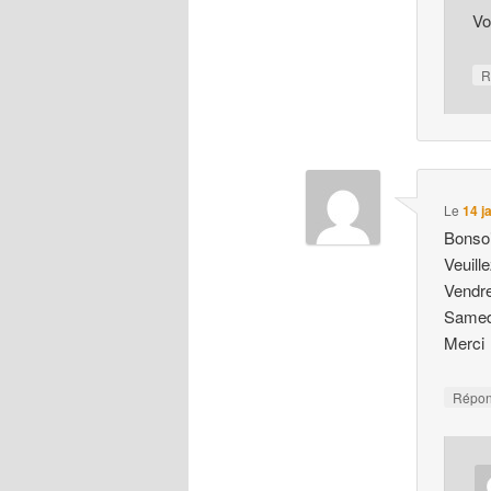
Vo
R
Le
14 j
Bonso
Veuill
Vendre
Samedi
Merci
Répo