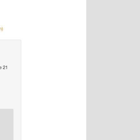
n)
e 21