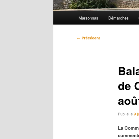
Menu
Marsonnas
Démarches
principal
Navigation
←
Précédent
des
articles
Bal
de C
aoû
Publié le
9 j
La Commun
commentée