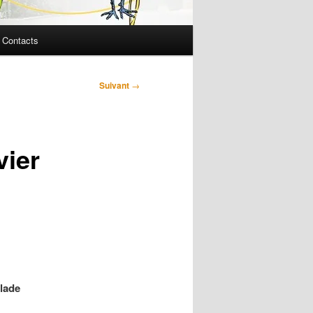
Contacts
Suivant
→
vier
lade