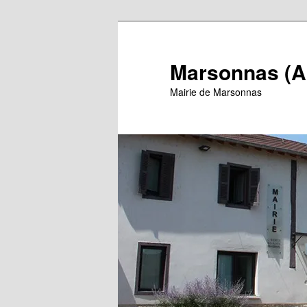
Aller
au
contenu
Marsonnas (A
principal
Mairie de Marsonnas