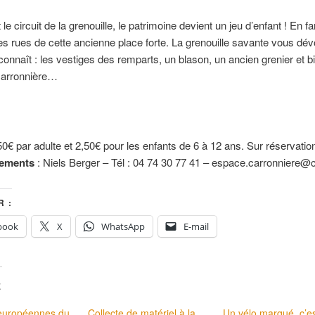
le circuit de la grenouille, le patrimoine devient un jeu d’enfant ! En fa
les rues de cette ancienne place forte. La grenouille savante vous dévo
 connaît : les vestiges des remparts, un blason, un ancien grenier et bi
arronnière…
50€ par adulte et 2,50€ pour les enfants de 6 à 12 ans. Sur réservatio
ements
: Niels Berger – Tél : 04 74 30 77 41 – espace.carronniere@c
 :
book
X
WhatsApp
E-mail
E
européennes du
Collecte de matériel à la
Un vélo marqué, c’e