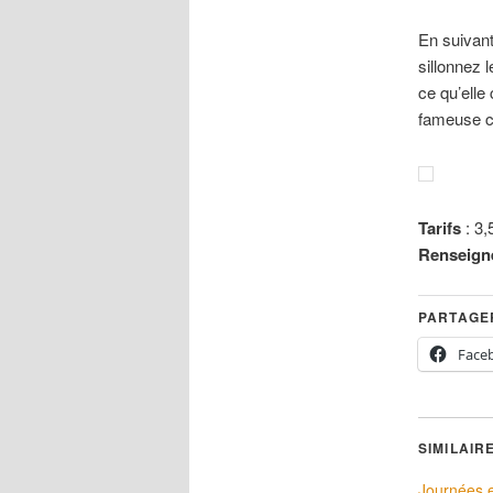
En suivant 
sillonnez 
ce qu’elle
fameuse c
Tarifs
: 3,
Renseign
PARTAGER
Face
SIMILAIR
Journées 