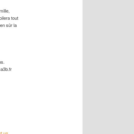
mille,
ilera tout
en sûr la
ns.
a3b.fr
st un