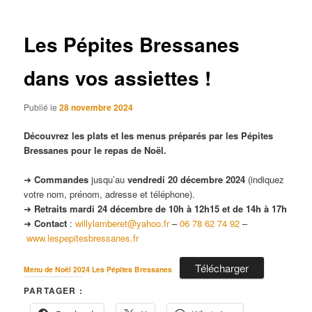
articles
Les Pépites Bressanes
dans vos assiettes !
Publié le
28 novembre 2024
Découvrez les plats et les menus préparés par les Pépites
Bressanes pour le repas de Noël.
➜
Commandes
jusqu’au
vendredi 20 décembre 2024
(indiquez
votre nom, prénom, adresse et téléphone).
➜
Retraits mardi 24 décembre de 10h à 12h15 et de 14h à 17h
➜
Contact
:
willylamberet@yahoo.fr
–
06 78 62 74 92
–
www.lespepitesbressanes.fr
Télécharger
Menu de Noël 2024 Les Pépites Bressanes
PARTAGER :