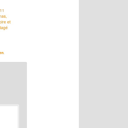
 11
nas,
ire et
rtagé
en
.