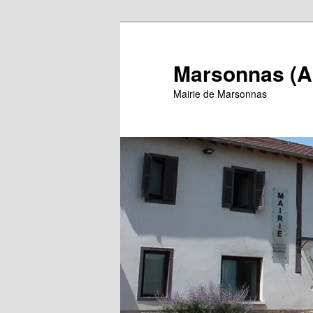
Aller
au
contenu
Marsonnas (A
principal
Mairie de Marsonnas