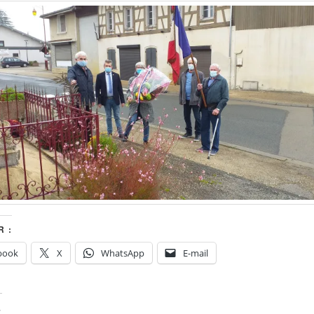
 :
book
X
WhatsApp
E-mail
E