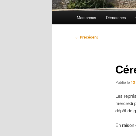
Menu
Marsonnas
Démarches
principal
Navigation
←
Précédent
des
articles
Cér
Publié le
13
Les représ
mercredi p
dépôt de g
En raison 