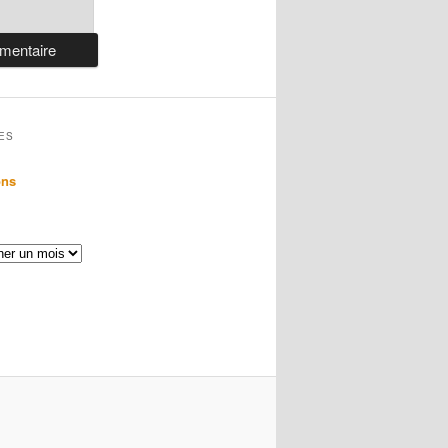
ES
ons