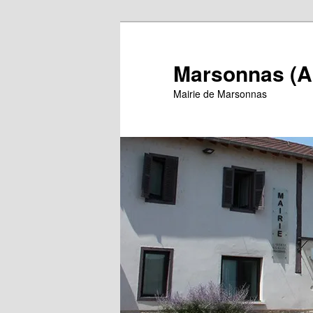
Aller
au
contenu
Marsonnas (A
principal
Mairie de Marsonnas