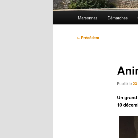
Menu
Marsonnas
Démarches
principal
Navigation
←
Précédent
des
articles
Ani
Publié le
23
Un grand 
10 déce