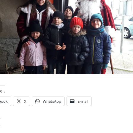
 :
book
X
WhatsApp
E-mail
E