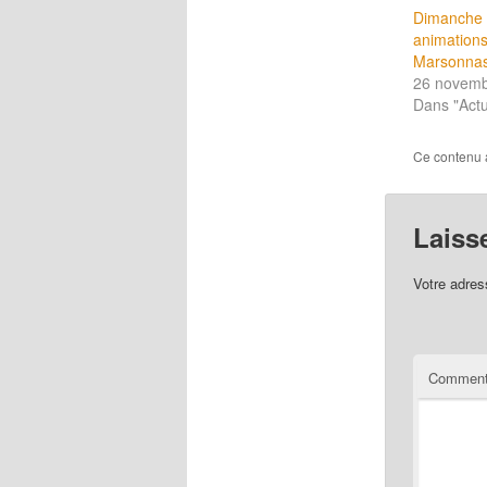
Dimanche 
animations
Marsonna
26 novemb
Dans "Actu
Ce contenu 
Laiss
Votre adres
Comment